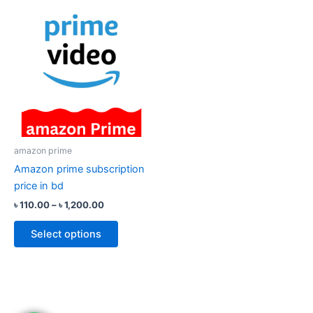
Price
This
range:
product
৳ 110.00
through
has
৳ 1,200.00
multiple
variants.
The
options
may
be
amazon prime
chosen
Amazon prime subscription
on
price in bd
the
৳
110.00
–
৳
1,200.00
product
page
Select options