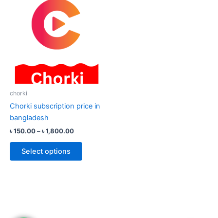
range:
product
৳ 150.00
through
has
৳ 1,800.00
multiple
variants.
The
options
may
be
chorki
chosen
Chorki subscription price in
on
bangladesh
the
৳
150.00
–
৳
1,800.00
product
page
Select options