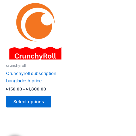
Price
This
range:
product
৳ 150.00
through
has
৳ 1,800.00
multiple
variants.
The
options
may
be
crunchyroll
chosen
Crunchyroll subscription
on
bangladesh price
the
৳
150.00
–
৳
1,800.00
product
page
Select options