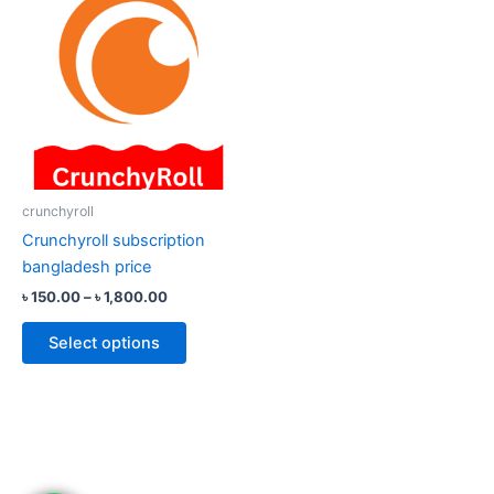
range:
product
৳ 150.00
through
has
৳ 1,800.00
multiple
variants.
The
options
may
be
crunchyroll
chosen
Crunchyroll subscription
on
bangladesh price
the
৳
150.00
–
৳
1,800.00
product
page
Select options