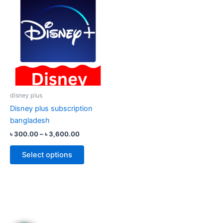
range:
product
৳ 300.00
through
has
৳ 3,600.00
multiple
variants.
The
options
may
be
disney plus
chosen
Disney plus subscription
on
bangladesh
the
৳
300.00
–
৳
3,600.00
product
page
Select options